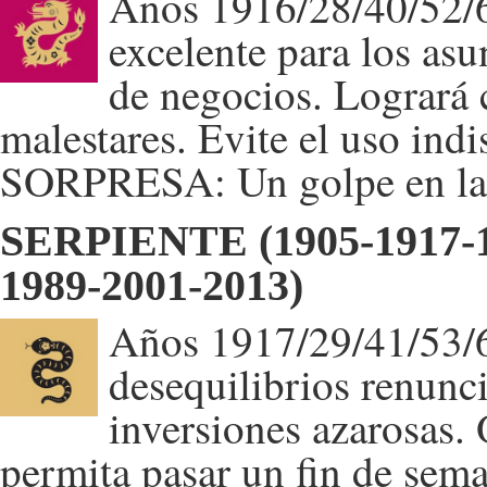
Años 1916/28/40/52/64
excelente para los asu
de negocios. Logrará 
malestares. Evite el uso ind
SORPRESA: Un golpe en la c
SERPIENTE (1905-1917-1
1989-2001-2013)
Años 1917/29/41/53/6
desequilibrios renunc
inversiones azarosas.
permita pasar un fin de sema